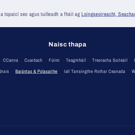
 na topaicí seo agus tuilleadh a fháil ag
Loingseoireacht, Seacha
Naisc thapa
CCanna
Cuardach
Fúinn
Teagmháil
Treoracha Suiteáil
órais
Barántas & Polasaithe
Iall Tarraingthe Rothar Ceanada
W