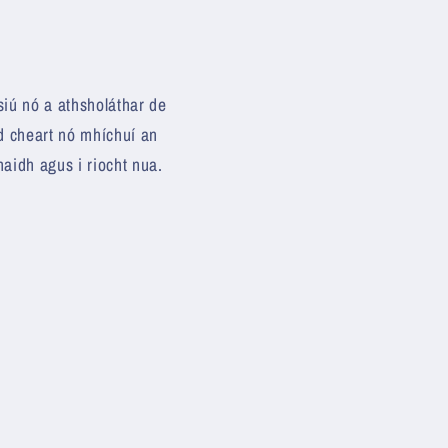
siú nó a athsholáthar de
id cheart nó mhíchuí an
naidh agus i riocht nua.