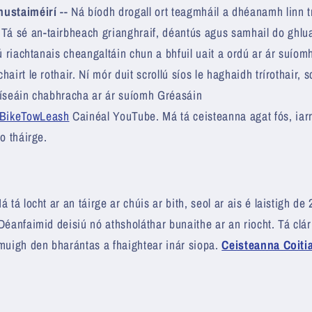
hustaiméirí
-- Ná bíodh drogall ort teagmháil a dhéanamh linn t
 sé an-tairbheach grianghraif, déantús agus samhail do ghluai
tú riachtanais cheangaltáin chun a bhfuil uait a ordú ar ár suío
hairt le rothair. Ní mór duit scrollú síos le haghaidh trírothair, 
físeáin chabhracha ar ár suíomh Gréasáin
BikeTowLeash
Cainéal YouTube. Má tá ceisteanna agat fós, iar
do tháirge.
á tá locht ar an táirge ar chúis ar bith, seol ar ais é laistigh d
Déanfaimid deisiú nó athsholáthar bunaithe ar an riocht. Tá clár
muigh den bharántas a fhaightear inár siopa.
Ceisteanna Coiti