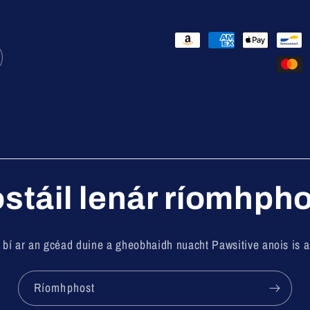
Modhanna
Íocaíochta
ostáil lenár ríomhpho
 bí ar an gcéad duine a gheobhaidh nuacht Pawsitive anois is a
Ríomhphost