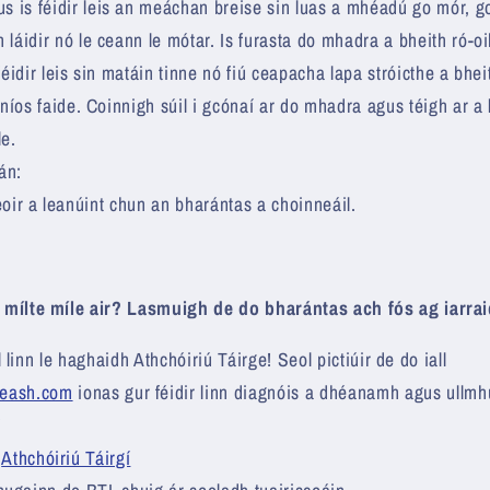
us is féidir leis an meáchan breise sin luas a mhéadú go mór, go
 láidir nó le ceann le mótar. Is furasta do mhadra a bheith ró-oi
féidir leis sin matáin tinne nó fiú ceapacha lapa stróicthe a bhe
 níos faide. Coinnigh súil i gcónaí ar do mhadra agus téigh ar a 
le.
án:
oir a leanúint chun an bharántas a choinneáil.
na mílte míle air? Lasmuigh de do bharántas ach fós ag iarr
 linn le haghaidh Athchóiriú Táirge! Seol pictiúir de do iall
eash.com
ionas gur féidir linn diagnóis a dhéanamh agus ullmhú
!
h
Athchóiriú Táirgí