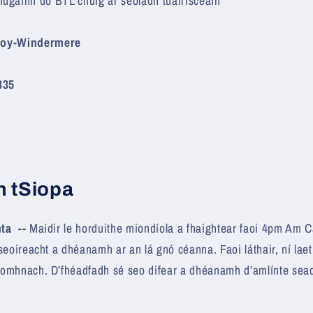
hugainn do BTL chuig ár seoladh tuairisceáin
roy-Windermere
835
n tSiopa
hta
-- Maidir le horduithe miondíola a fhaightear faoi 4pm Am C
seoireacht a dhéanamh ar an lá gnó céanna. Faoi láthair, ní lae
omhnach. D’fhéadfadh sé seo difear a dhéanamh d’amlínte seac