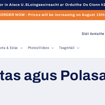
or in Aisce U.SLoingseoireacht ar Orduithe Os Cionn $
ORDER NOW - Prices will be increasing on August 15th
T
í
anta & Eolas
Photos/Videos
Teagmháil
r
/
r
tas agus Polasa
é
i
g
i