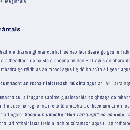
se Teagmhála
rántais
:
adra a tharraingt mar cuirfidh sé seo faoi deara go gcuimilfid
d a d’fhéadfadh damáiste a dhéanamh don BTL agus an bharánta
do mhadra go réidh as an mbaol agus lig dóibh scíth a ligean agus
 cumhacht an rothair leictreach múchta
agus an Iall Tarraing
úmacha cuí a thugann saoirse gluaiseachta do ghéaga do mhadr
ar. I measc na roghanna molta tá úmacha a chliceálann ar an tao
martingale.
Seachain úmacha "Gan Tarraingt" nó úmacha Ta
acha iad rothair lasta freisin, ach bí cúramach agus tú ag rothaí