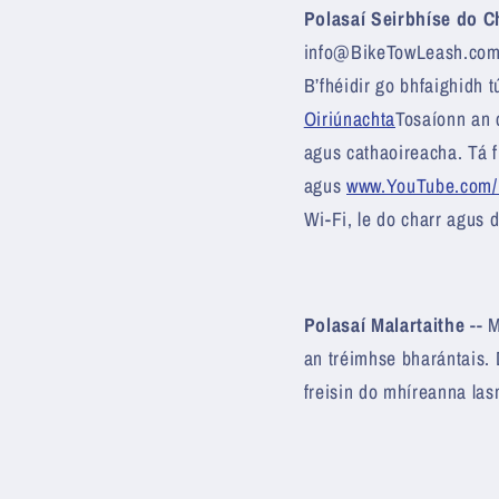
Polasaí Seirbhíse do C
info@BikeTowLeash.comTá
B’fhéidir go bhfaighidh 
Oiriúnachta
Tosaíonn an c
agus cathaoireacha. Tá 
agus
www.YouTube.com/
Wi-Fi, le do charr agus 
Polasaí Malartaithe
-- M
an tréimhse bharántais. 
freisin do mhíreanna las