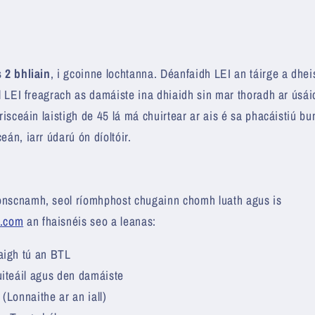
ú
n
 2 bhliain
, i gcoinne lochtanna. Déanfaidh LEI an táirge a dhei
Níl LEI freagrach as damáiste ina dhiaidh sin mar thoradh ar úsá
irisceáin laistigh de 45 lá má chuirtear ar ais é sa phacáistiú bu
ceán, iarr údarú ón díoltóir.
onscnamh, seol ríomhphost chugainn chomh luath agus is
h.com
an fhaisnéis seo a leanas:
aigh tú an BTL
uiteáil agus den damáiste
(Lonnaithe ar an iall)