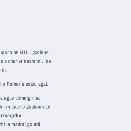
h crann an BTL i gcoinne
s a chur ar neamhní. Ina
 ól.
the Rothar á úsáid agat.
a agus coinnigh iad
bh in aice le gualainn an
rraingthe
.
ocht le madraí go
atá