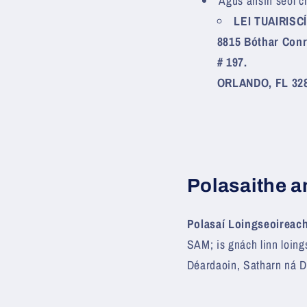
Agus ansin seol c
LEI
TUAIRISCÍ
8815 Bóthar Con
# 197.
ORLANDO, FL 32
Polasaithe a
Polasaí Loingseoireac
SAM; is gnách linn loing
Déardaoin, Satharn ná D