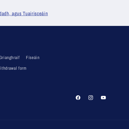
dadh, agus Tuairisceáin
Grianghraif
Físeáin
ithdrawal form
Facebook
Instagram
YouTube