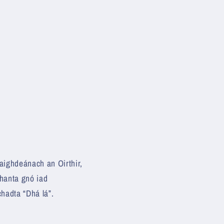
aighdeánach an Oirthir,
thanta gnó iad
hadta “Dhá lá”.