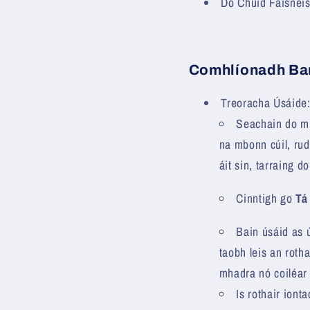
Do Chuid Faisnéi
Comhlíonadh Ba
Treoracha Úsáide
Seachain do mh
na mbonn cúil, ru
áit sin, tarraing 
Cinntigh go
Tá
Bain úsáid as 
taobh leis an roth
mhadra nó coiléar 
Is rothair iont