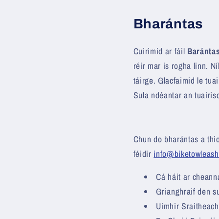
Bharántas
Cuirimid ar fáil
Barántas
réir mar is rogha linn. 
táirge. Glacfaimid le tua
Sula ndéantar an tuairis
Chun do bharántas a thi
féidir
info@biketowleas
Cá háit ar cheann
Grianghraif den s
Uimhir Sraitheach 