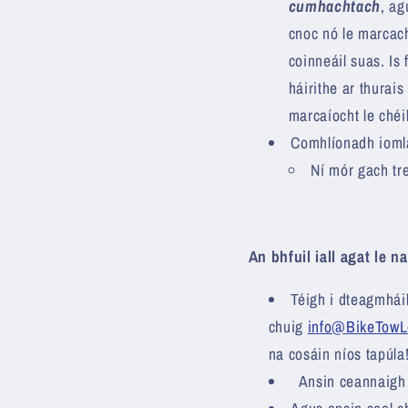
cumhachtach
, ag
cnoc nó le marcach
coinneáil suas. Is 
háirithe ar thurais
marcaíocht le chéi
Comhlíonadh ioml
Ní mór gach tre
An bhfuil iall agat le 
Téigh i dteagmháil
chuig
info@BikeTowL
na cosáin níos tapúla
Ansin ceannaig