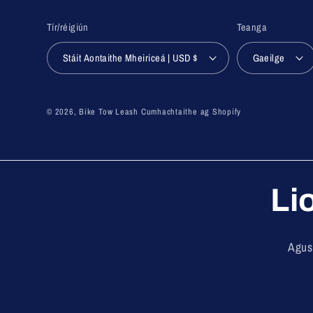
Tír/réigiún
Teanga
Stáit Aontaithe Mheiriceá | USD $
Gaeilge
© 2026,
Bike Tow Leash
Cumhachtaithe ag Shopify
Li
Agus