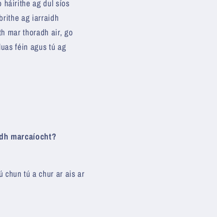
 háirithe ag dul síos
brithe ag iarraidh
ith mar thoradh air, go
luas féin agus tú ag
aidh marcaíocht?
 chun tú a chur ar ais ar