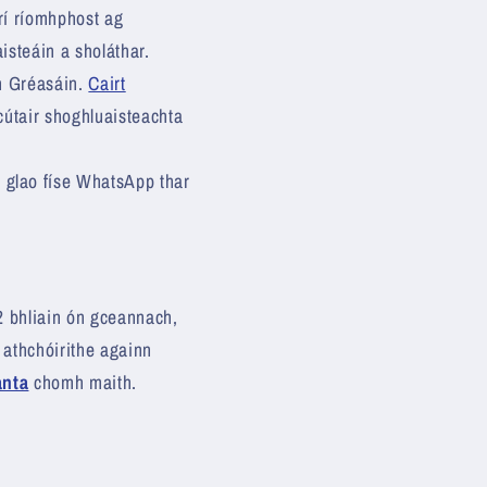
rí ríomhphost ag
steáin a sholáthar.
mh Gréasáin.
Cairt
scútair shoghluaisteachta
r glao físe WhatsApp thar
e 2 bhliain ón gceannach,
 athchóirithe againn
anta
chomh maith.