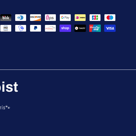
ist
rís🐾