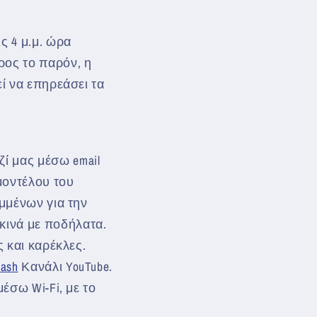
ς 4 μ.μ. ώρα
ρος το παρόν, η
ί να επηρεάσει τα
ζί μας μέσω email
μοντέλου του
ημμένων για την
εκινά με ποδήλατα.
ς και καρέκλες.
eash
Κανάλι YouTube.
έσω Wi-Fi, με το