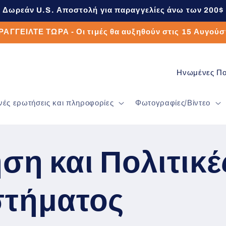
Δωρεάν U.S. Αποστολή για παραγγελίες άνω των 200$
ΑΓΓΕΙΛΤΕ ΤΩΡΑ - Οι τιμές θα αυξηθούν στις 15 Αυγού
Χ
ώ
νές ερωτήσεις και πληροφορίες
Φωτογραφίες/Βίντεο
ρ
α
/
ση και Πολιτικέ
π
ε
στήματος
ρ
ι