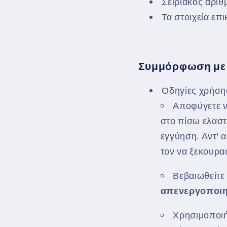
Σειριακός αριθ
Τα στοιχεία επ
Συμμόρφωση με 
Οδηγίες χρήση
Αποφύγετε ν
στο πίσω ελαστι
εγγύηση. Αντ' 
τον να ξεκουρασ
Βεβαιωθείτε 
απενεργοποι
Χρησιμοποιή