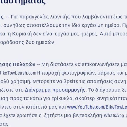
αταστήματος
ής
-- Για παραγγελίες λιανικής που λαμβάνονται έως τι
, συνήθως αποστέλλουμε την ίδια εργάσιμη ημέρα. Π
αι η Κυριακή δεν είναι εργάσιμες ημέρες. Αυτό μπορε
παράδοσης δύο ημερών.
τησης Πελατών
-- Μη διστάσετε να επικοινωνήσετε μα
BikeTowLeash.comΗ παροχή φωτογραφιών, μάρκας και 
πολύ χρήσιμη. Μπορείτε να βρείτε τις απαιτήσεις συν
ιάζεστε στο
Διάγραμμα προσαρμογής
. Το διάγραμμα ξ
ιση προς τα κάτω για τρίκυκλα, σκούτερ κινητικότητα
ντεο στον ιστότοπό μας και
www.YouTube.com/BikeTowL
 έχετε ερωτήσεις, ζητήστε μια βιντεοκλήση WhatsApp μ
 σας.