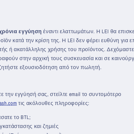
ο
χ
ή
 χρόνια εγγύηση
έναντι ελαττωμάτων. Η LEI θα επισκ
οϊόν κατά την κρίση της. Η LEI δεν φέρει ευθύνη για 
ής ή ακατάλληλης χρήσης του προϊόντος. Δεχόμαστε
ραφούν στην αρχική τους συσκευασία και σε καινούργ
 ζητήστε εξουσιοδότηση από τον πωλητή.
ε την εγγύησή σας, στείλτε email το συντομότερο
eash.com
τις ακόλουθες πληροφορίες:
σατε το BTL;
γκατάστασης και ζημιές