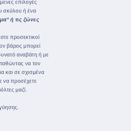
όμενες επιλογές
υ σκύλου ή ένα
α" ή τις ζώνες
ίστε προσεκτικοί
έον βάρος μπορεί
 δυνατό αναβάτη ή με
σπαθώντας να τον
α και σε σχισμένα
ε να προσέχετε
όλτες μαζί.
γγύησης.