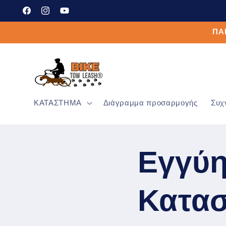
μετάβαση
Facebook
Instagram
YouTube
στο
περιεχόμενο
ΠΑΡ
ΚΑΤΑΣΤΗΜΑ
Διάγραμμα προσαρμογής
Συχ
Εγγύη
Κατα