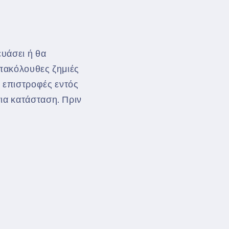
ευάσει ή θα
επακόλουθες ζημιές
 επιστροφές εντός
ια κατάσταση. Πριν