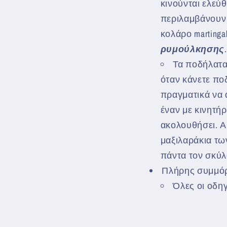
κινούνται ελεύ
περιλαμβάνουν 
κολάρο martingal
ρυμούλκησης
.
Τα ποδήλατα 
όταν κάνετε πο
πραγματικά να 
έναν με κινητή
ακολουθήσει. Α
μαξιλαράκια τω
πάντα τον σκύλο
Πλήρης συμμό
Όλες οι οδηγ