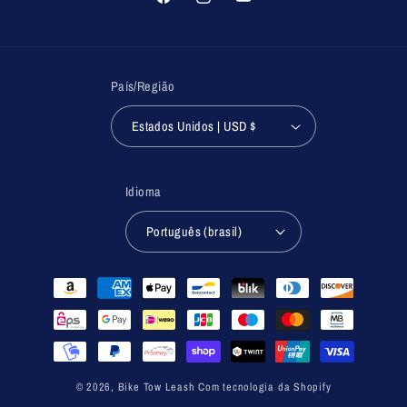
Facebook
Instagram
YouTube
País/Região
Estados Unidos | USD $
Idioma
Português (brasil)
Formas
de
pagamento
© 2026,
Bike Tow Leash
Com tecnologia da Shopify