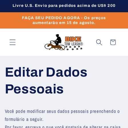
Pular
Livre U.S. Envio para pedidos acima de US$ 200
para o
conteúdo
FAÇA SEU PEDIDO AGORA - Os preços
aumentarão em 15 de agosto.
Carrinho
Editar Dados
Pessoais
Você pode modificar seus dados pessoais preenchendo o
formulário a seguir.
Por favor, escreva o que você gostaria de alterar na caixa