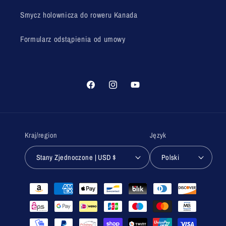
Smycz holownicza do roweru Kanada
Formularz odstąpienia od umowy
Facebook
Instagram
Youtube
Kraj/region
Język
Stany Zjednoczone | USD $
Polski
Metody
płatności