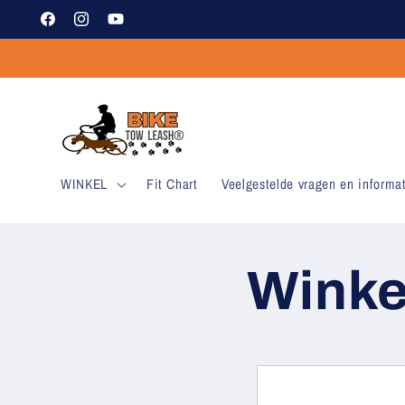
Meteen
naar de
Facebook
Instagram
YouTube
content
WINKEL
Fit Chart
Veelgestelde vragen en informa
Winke