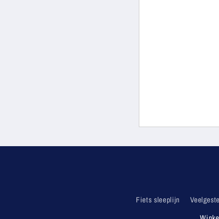
Fiets sleeplijn
Veelgest
Winke