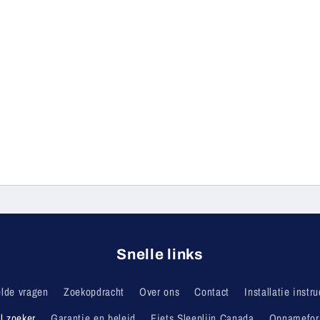
Snelle links
elde vragen
Zoekopdracht
Over ons
Contact
Installatie instru
l zoeker
Garantie en beleid
Fiets Sleeplijn Canada
Opnamefor