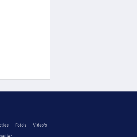
cties
Foto's
Video's
mulier