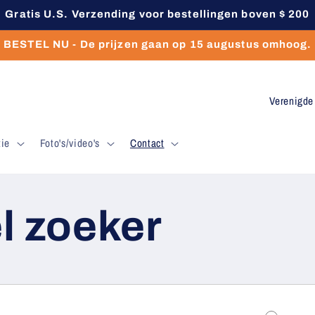
Gratis U.S. Verzending voor bestellingen boven $ 200
BESTEL NU - De prijzen gaan op 15 augustus omhoog.
L
a
tie
Foto's/video's
Contact
n
d
/
l zoeker
r
e
g
i