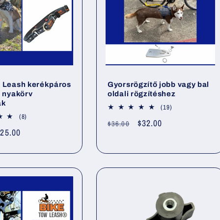
 Leash kerékpáros
Gyorsrögzítő jobb vagy bal
ó nyakörv
oldali rögzítéshez
ak
19
(19)
összes
8
(8)
Normál
Akciós
$32.00
$36.00
értékelés
összes
kciós
25.00
értékelés
ár
ár
r