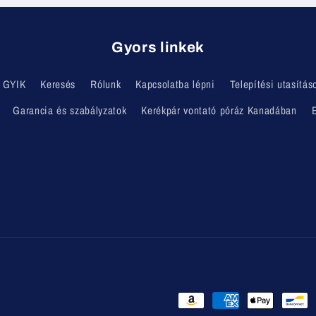
Gyors linkek
GYIK
Keresés
Rólunk
Kapcsolatba lépni
Telepítési utasítás
Garancia és szabályzatok
Kerékpár vontató póráz Kanadában
E
Fizetési