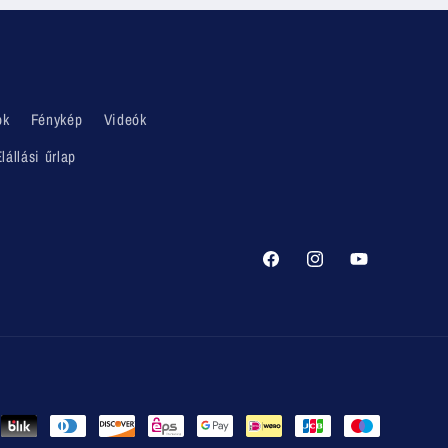
ok
Fénykép
Videók
lállási űrlap
Facebook
Instagram
YouTube