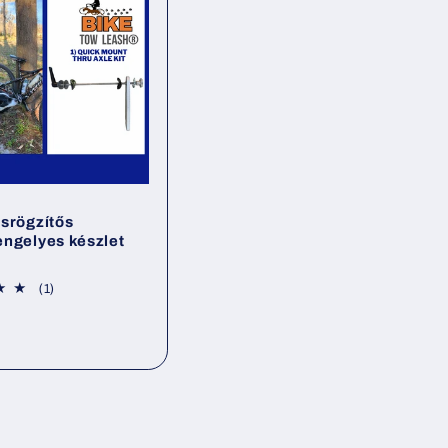
srögzítős
ngelyes készlet
1
(1)
összes
értékelés