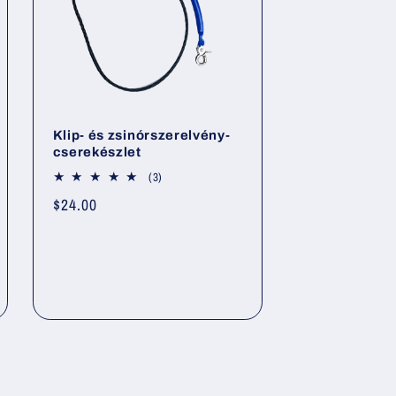
Klip- és zsinórszerelvény-
cserekészlet
3
(3)
összes
Normál
$24.00
értékelés
ár