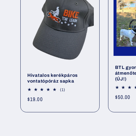
BTL gyor
átmenőte
Hivatalos kerékpáros
(ÚJ!)
vontatópóráz sapka
1
(1)
összes
Normál
$50.00
Normál
$19.00
értékelés
ár
ár