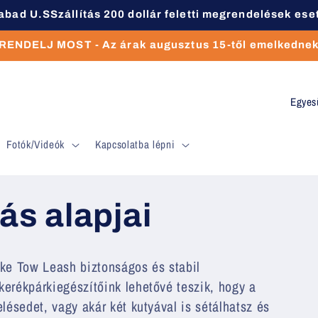
abad U.SSzállítás 200 dollár feletti megrendelések ese
RENDELJ MOST - Az árak augusztus 15-től emelkedne
O
r
Fotók/Videók
Kapcsolatba lépni
s
z
á
s alapjai
g
/
ke Tow Leash biztonságos és stabil
r
kerékpárkiegészítőink lehetővé teszik, hogy a
é
elésedet, vagy akár két kutyával is sétálhatsz és