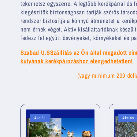
tekerhetsz egyszerre. A legtöbb kerékpárral és fe
l
kiegészítők biztonságosan tartják szőrös társo
rendszer biztosítja a könnyű átmenetet a kerékp
e
nem érnek véget. Aktív kisállattartóknak készül
fedezz fel együtt ösvényeket, környékeket és 
k
Szabad U.SSzállítás az Ön által megadott c
c
kutyának kerékpározáshoz elengedhetetlen!
(vagy minimum 200 dollá
i
ó
:
Akciós
Akciós