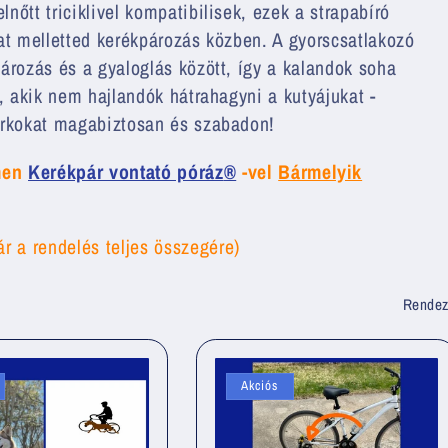
g
lnőtt triciklivel kompatibilisek, ezek a strapabíró
i
dat melletted kerékpározás közben. A gyorscsatlakozó
ározás és a gyaloglás között, így a kalandok soha
ó
t, akik nem hajlandók hátrahagyni a kutyájukat -
parkokat magabiztosan és szabadon!
ímen
Kerékpár vontató póráz
®
-vel
Bármelyik
r a rendelés teljes összegére)
Rendez
Akciós