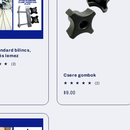
ndard bilincs,
és lemez
2
(2)
összes
értékelés
Csere gombok
2
(2)
összes
Normál
$9.00
értékelés
ár