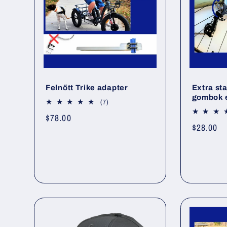
Felnőtt Trike adapter
Extra sta
gombok 
7
(7)
összes
Normál
$78.00
értékelés
Normál
$28.00
ár
ár