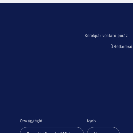
Kerékpár vontató póráz
Üzletkereső
Ország/régió
Nyelv