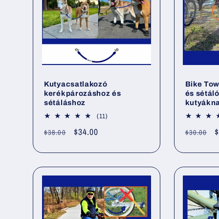
Kutyacsatlakozó
Bike Tow
kerékpározáshoz és
és sétál
sétáláshoz
kutyákn
11
(11)
összes
Normál
Akciós
$34.00
Normál
A
$
$38.00
$30.00
értékelés
ár
ár
ár
á