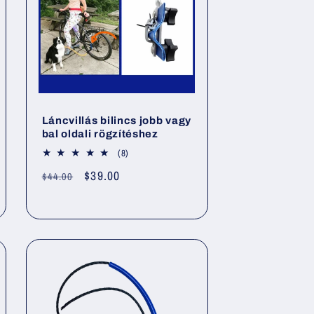
Láncvillás bilincs jobb vagy
bal oldali rögzítéshez
8
(8)
összes
Normál
Akciós
$39.00
$44.00
értékelés
ár
ár