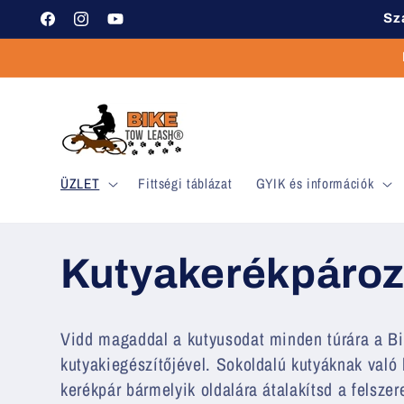
Ugrás a
Sz
Facebook
Instagram
YouTube
tartalomhoz
ÜZLET
Fittségi táblázat
GYIK és információk
K
Kutyakerékpározá
o
Vidd magaddal a kutyusodat minden túrára a Bi
kutyakiegészítőjével. Sokoldalú kutyáknak való 
l
kerékpár bármelyik oldalára átalakítsd a felszer